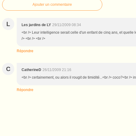
Ajouter un commentaire
L
Les jardins de LY
29/11/2009 08:34
<br /> Leur intelligence serait celle d'un enfant de cinq ans, et quell
/> <br /> <br />
Répondre
C
CatherineD
26/11/2009 21:16
<br /> certainement, ou alors il rougit de timidité...<br /> coco?<br /> i
Répondre