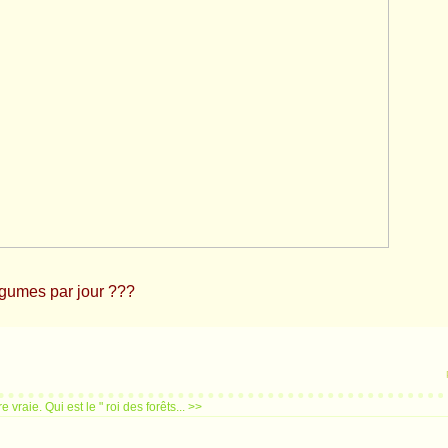
légumes par jour ???
re vraie.
Qui est le " roi des forêts... >>