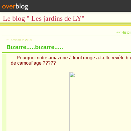
Le blog " Les jardins de LY"
<< Histoi
21 novembre 2009
Bizarre.....bizarre.....
Pourquoi notre amazone à front rouge a-t-elle revêtu br
de camouflage ?????