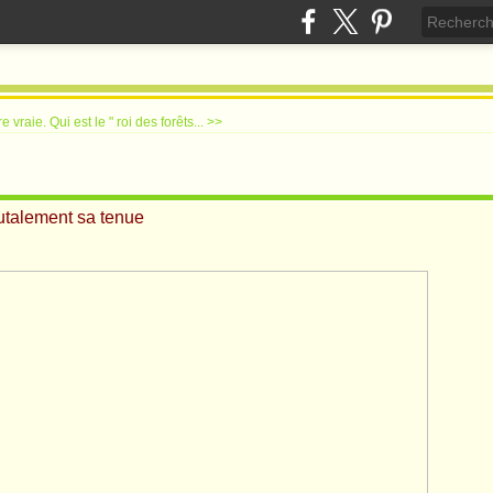
re vraie.
Qui est le " roi des forêts... >>
utalement sa tenue