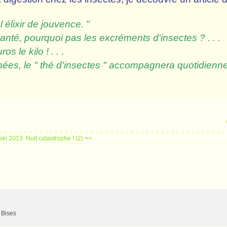
élixir de jouvence. "
santé, pourquoi pas les excréments d'insectes ? . . .
s le kilo ! . . .
nnées, le " thé d'insectes " accompagnera quotidienn
s ? "
oël 2013.
Nuit catastrophe ! (2) >>
> Bises