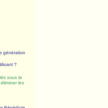
e génération
tilisant ?
tés sous la
 éliminer les
de Bénédicte