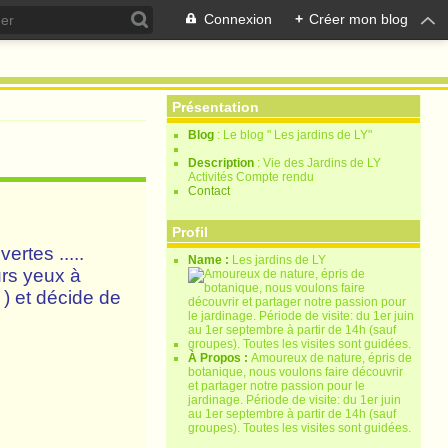
Connexion
+
Créer mon blog
Présentation
Blog
: Le blog " Les jardins de LY"
Description
: Vie des Jardins de LY
Activités Compte rendu
Contact
Profil
rtes .....
Name :
Les jardins de LY
eurs yeux à
 ) et décide de
À Propos :
Amoureux de nature, épris de
botanique, nous voulons faire découvrir
et partager notre passion pour le
jardinage. Période de visite: du 1er juin
au 1er septembre à partir de 14h (sauf
groupes). Toutes les visites sont guidées.