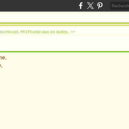
es frileuses.
FR3 Picardie dans les Jardins... >>
e,
,
,