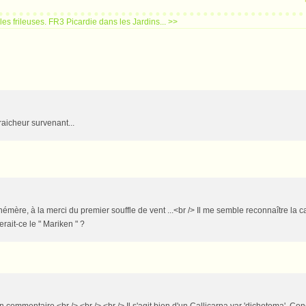
es frileuses.
FR3 Picardie dans les Jardins... >>
raicheur survenant...
mère, à la merci du premier souffle de vent ...<br /> Il me semble reconnaître la ca
rait-ce le " Mariken " ?
 un commentaire.<br /> <br /> <br /> Il s'agit bien d'un Callicarpa var 'dichotoma'. Co