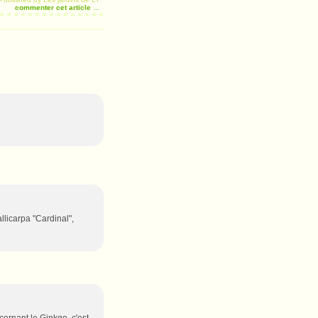
commenter cet article
…
llicarpa "Cardinal",
ncernant le Ginkgo, c'est