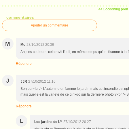
<< Cocooning pour l
commentaires
Ajouter un commentaire
M
Mo
28/10/2012 20:39
Ah, ces couleurs, cela ravit l'oeil, en même temps qu'on frisonne à la f
Répondre
J
JJR
27/10/2012 11:16
Bonjour,<br /> L'automne enflamme le jardin mais cet incendie est éphé
mais quelle est la variété de ce ginkgo sur la dernière photo ?<br /> Se
Répondre
L
Les jardins de LY
27/10/2012 20:27
<br /> <br /> Bonsoir,<br /> <br /> <br /> Merci d'avoir laissé