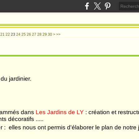
40
21
22
23
24
25
26
27
28
29
30
>
>>
jardinier.
grammés dans
Les Jardins de LY
: création et restruc
nts décoratifs .....
elles nous ont permis d'élaborer le plan de notre j