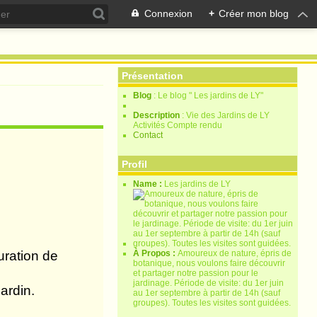
Connexion
+
Créer mon blog
Présentation
Blog
: Le blog " Les jardins de LY"
Description
: Vie des Jardins de LY
Activités Compte rendu
Contact
Profil
Name :
Les jardins de LY
turation de
À Propos :
Amoureux de nature, épris de
botanique, nous voulons faire découvrir
et partager notre passion pour le
jardinage. Période de visite: du 1er juin
ardin.
au 1er septembre à partir de 14h (sauf
groupes). Toutes les visites sont guidées.