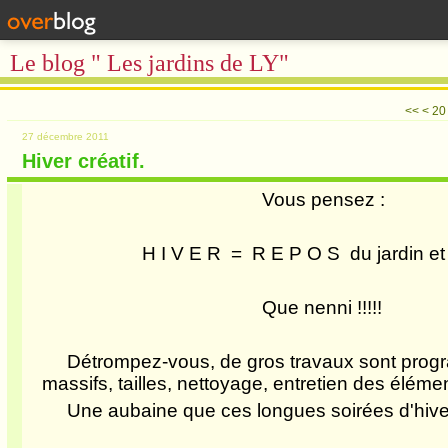
Le blog " Les jardins de LY"
10
<<
<
20
27 décembre 2011
Hiver créatif.
Vous pensez :
H I V E R = R E P O S du jardin et du 
Que nenni !!!!!
Détrompez-vous, de gros travaux sont pro
massifs, tailles, nettoyage, entretien des éléme
Une aubaine que ces longues soirées d'hiver : 