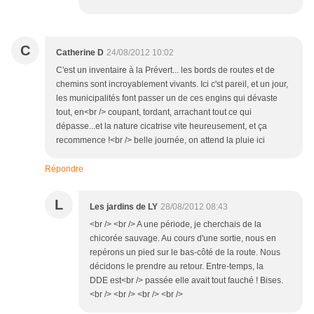
C
Catherine D
24/08/2012 10:02
C'est un inventaire à la Prévert... les bords de routes et de
chemins sont incroyablement vivants. Ici c'st pareil, et un jour,
les municipalités font passer un de ces engins qui dévaste
tout, en<br /> coupant, tordant, arrachant tout ce qui
dépasse...et la nature cicatrise vite heureusement, et ça
recommence !<br /> belle journée, on attend la pluie ici
Répondre
L
Les jardins de LY
28/08/2012 08:43
<br /> <br /> A une période, je cherchais de la
chicorée sauvage. Au cours d'une sortie, nous en
repérons un pied sur le bas-côté de la route. Nous
décidons le prendre au retour. Entre-temps, la
DDE est<br /> passée elle avait tout fauché ! Bises.
<br /> <br /> <br /> <br />