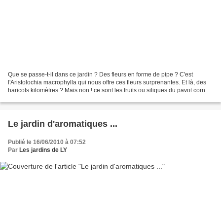
Que se passe-t-il dans ce jardin ? Des fleurs en forme de pipe ? C'est
l'Aristolochia macrophylla qui nous offre ces fleurs surprenantes. Et là, des
haricots kilomètres ? Mais non ! ce sont les fruits ou siliques du pavot cornu (
Glaucium flavum ). Cet...
Le jardin d'aromatiques ...
Publié le 16/06/2010 à 07:52
Par
Les jardins de LY