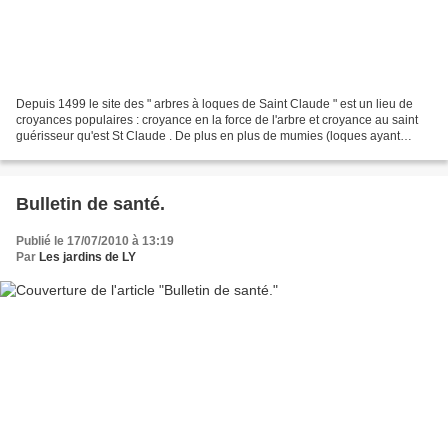
Depuis 1499 le site des " arbres à loques de Saint Claude " est un lieu de
croyances populaires : croyance en la force de l'arbre et croyance au saint
guérisseur qu'est St Claude . De plus en plus de mumies (loques ayant
touché le mal) y sont déposées....
Bulletin de santé.
Publié le 17/07/2010 à 13:19
Par
Les jardins de LY