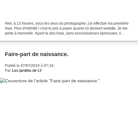
Hier, à 13 heures, sous les yeux du photographe, j'ai effectué ma première
mue. Plus d'intimité ! c'est le prix à payer quand on devient vedette. Je me
porte à merveille. Ayant le dos lisse, sans excroissances épineuses, il
s'avère que je serais un mâle....
Faire-part de naissance.
Publié le 07/07/2010 à 07:16
Par
Les jardins de LY