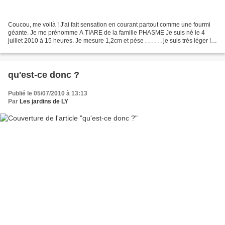
Coucou, me voilà ! J'ai fait sensation en courant partout comme une fourmi
géante. Je me prénomme A TIARE de la famille PHASME Je suis né le 4
juillet 2010 à 15 heures. Je mesure 1,2cm et pèse . . . . . . je suis très léger !
Mâle ou femelle ? Le mystère...
qu'est-ce donc ?
Publié le 05/07/2010 à 13:13
Par
Les jardins de LY