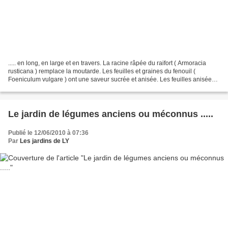
..... en long, en large et en travers. La racine râpée du raifort ( Armoracia
rusticana ) remplace la moutarde. Les feuilles et graines du fenouil (
Foeniculum vulgare ) ont une saveur sucrée et anisée. Les feuilles anisées
du cerfeuil musqué ( Myrrhis...
Le jardin de légumes anciens ou méconnus .....
Publié le 12/06/2010 à 07:36
Par
Les jardins de LY