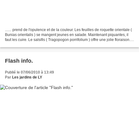
....... prend de l'opulence et de la couleur. Les feuilles de roquette orientale (
Bunias orientalis ) se mangent jeunes en salade. Maintenant piquantes, il
faut les cuire. Le salsifis ( Tragopogon porrifolium ) offre une jolie floraison.
Les jeunes pousses...
Flash info.
Publié le 07/06/2010 à 13:49
Par
Les jardins de LY