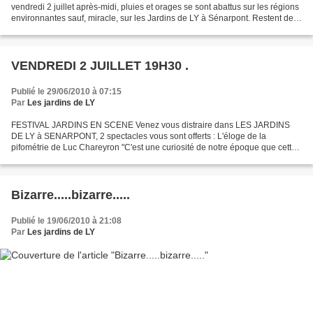
vendredi 2 juillet après-midi, pluies et orages se sont abattus sur les régions
environnantes sauf, miracle, sur les Jardins de LY à Sénarpont. Restent de
cette soirée de délicieux...
VENDREDI 2 JUILLET 19H30 .
Publié le 29/06/2010 à 07:15
Par
Les jardins de LY
FESTIVAL JARDINS EN SCENE Venez vous distraire dans LES JARDINS
DE LY à SENARPONT, 2 spectacles vous sont offerts : L'éloge de la
pifométrie de Luc Chareyron "C'est une curiosité de notre époque que cette
science, mère de toutes les disciplines scientifiques,...
Bizarre.....bizarre.....
Publié le 19/06/2010 à 21:08
Par
Les jardins de LY